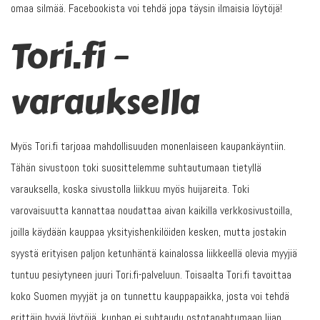
omaa silmää. Facebookista voi tehdä jopa täysin ilmaisia löytöjä!
Tori.fi –
varauksella
Myös Tori.fi tarjoaa mahdollisuuden monenlaiseen kaupankäyntiin.
Tähän sivustoon toki suosittelemme suhtautumaan tietyllä
varauksella, koska sivustolla liikkuu myös huijareita. Toki
varovaisuutta kannattaa noudattaa aivan kaikilla verkkosivustoilla,
joilla käydään kauppaa yksityishenkilöiden kesken, mutta jostakin
syystä erityisen paljon ketunhäntä kainalossa liikkeellä olevia myyjiä
tuntuu pesiytyneen juuri Tori.fi-palveluun. Toisaalta Tori.fi tavoittaa
koko Suomen myyjät ja on tunnettu kauppapaikka, josta voi tehdä
erittäin hyviä löytöjä, kunhan ei suhtaudu ostotapahtumaan liian