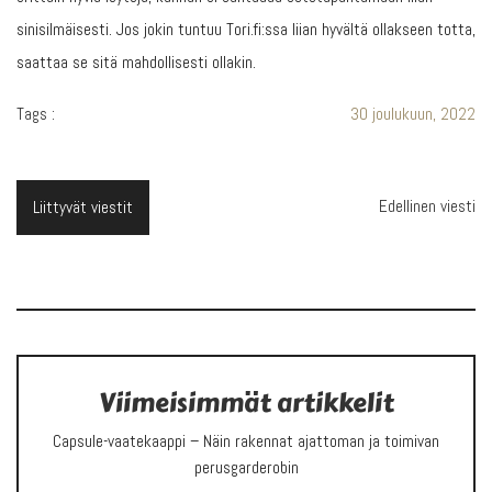
sinisilmäisesti. Jos jokin tuntuu Tori.fi:ssa liian hyvältä ollakseen totta,
saattaa se sitä mahdollisesti ollakin.
Tags :
30 joulukuun, 2022
Edellinen viesti
Liittyvät viestit
Viimeisimmät artikkelit
Capsule-vaatekaappi – Näin rakennat ajattoman ja toimivan
perusgarderobin