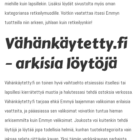
miehille kuin lapsillekin. Lisäksi löydät sivustolta myös oman
kategoriansa retkeilymuodille. Voitkin vaatettaa itsesi Emmyn
tuotteilla niin arkeen, juhlaan kuin retkeilyynkin!
Vähänkäytetty.fi
– arkisia löytöjä
Vähänkäytetty.fi on toinen hyvä vaihtoehto etsiessäsi itsellesi tai
lapsillesi kierrätettyä muotia ja halutessasi tehdä ostoksia verkossa.
Vähänkäytetty.fi tarjoaa ehkä Emmyä laajemman valikoiman erilaisia
vaatteita, ja pääasiassa sen valikoimat voivatkin tuntua hieman
arkisemmilta kuin Emmyn valikoimat. Joukosta voi kuitenkin tehdä
löytöjä ja löytää jopa todellisia helmiä, kunhan tuotekategorioita vain
jaksaa selata riittävän kauan. Yksi tämän verkkokaupan parhaista