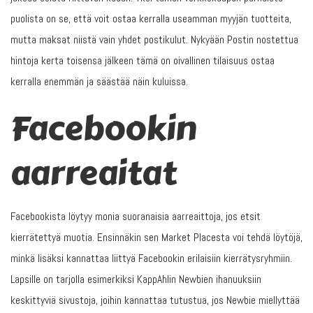
puolista on se, että voit ostaa kerralla useamman myyjän tuotteita,
mutta maksat niistä vain yhdet postikulut. Nykyään Postin nostettua
hintoja kerta toisensa jälkeen tämä on oivallinen tilaisuus ostaa
kerralla enemmän ja säästää näin kuluissa.
Facebookin
aarreaitat
Facebookista löytyy monia suoranaisia aarreaittoja, jos etsit
kierrätettyä muotia. Ensinnäkin sen Market Placesta voi tehdä löytöjä,
minkä lisäksi kannattaa liittyä Facebookin erilaisiin kierrätysryhmiin.
Lapsille on tarjolla esimerkiksi KappAhlin Newbien ihanuuksiin
keskittyviä sivustoja, joihin kannattaa tutustua, jos Newbie miellyttää