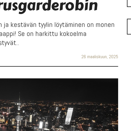
rusgarderobin
 ja kestävän tyylin löytäminen on monen
aappi! Se on harkittu kokoelma
tyvät..
26 maaliskuun, 2025