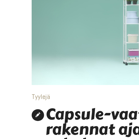
Tyylejä
Capsule-vaa
rakennat aj