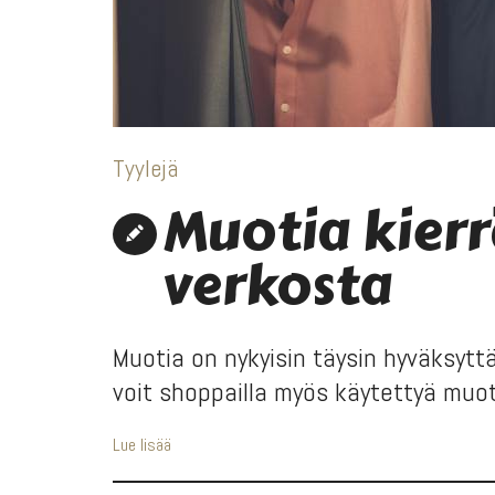
Tyylejä
Muotia kier
verkosta
Muotia on nykyisin täysin hyväksytt
voit shoppailla myös käytettyä muoti
Lue lisää