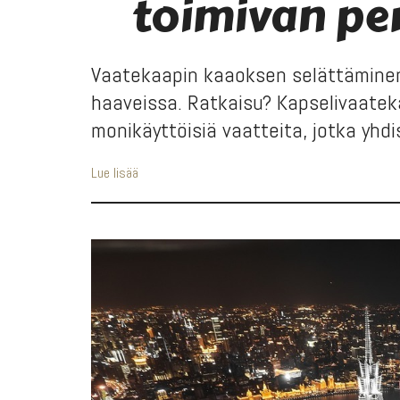
toimivan pe
Vaatekaapin kaaoksen selättäminen
haaveissa. Ratkaisu? Kapselivaatek
monikäyttöisiä vaatteita, jotka yhdis
Lue lisää